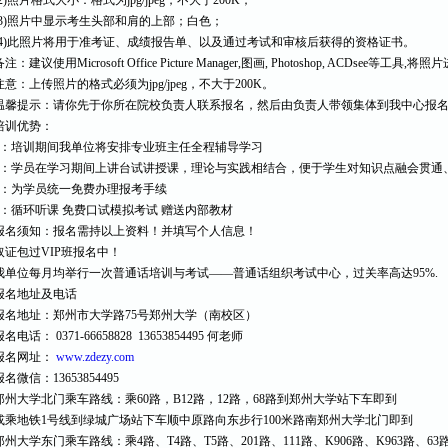
(2)照片格式大小：格式为jpg/jpeg，不大于200K；
(3)照片中显示考生头部和肩的上部；白色；
(4)此照片将用于准考证、成绩报告单、以及通过考试和审核后获得的资格证书。
注：建议使用Microsoft Office Picture Manager,图画, Photoshop, ACDsee等工
注意：上传照片的格式必须为jpg/jpeg，不大于200K。
温馨提示：请你先于你所在院校负责人联系报名，然后由负责人带领集体到我中心报
培训优势：
1：培训期间我单位将安排专业班主任全程辅导学习
2：学员在学习期间上讲台试讲授课，理论与实践相结合，便于学生对知识点融会贯通
3：为学员统一免费办理报考手续
4：循环听课 免费口试模拟考试 赠送内部教材
报名须知：报名需持以上资料！并填写个人信息！
取证包过VIP班报名中！
我单位每月均举行一次普通话培训与考试——普通话组织考试中心，过关率高达95%.
报名地址及电话
报名地址：郑州市大学路75号郑州大学（南校区）
名电话： 0371-66658828 13653854495 何老师
报名网址：
www.zdezy.com
报名微信：13653854495
郑州大学北门乘车路线：乘60路，B12路，12路，68路到郑州大学站下车即到
或乘地铁1号线到绿城广场站下车顺中原路向东步行100米路南郑州大学北门即到
郑州大学东门乘车路线：乘4路、T4路、T5路、201路、111路、K906路、K963路、