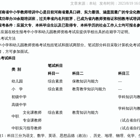
文章来源：本站 发布时间：2023/8/19 16:05
河南省中小学教师培训中心是目前河南省最具口碑、实力最强、涵盖面最广的专业化
成功举办30余期培训班，过关率省内名列前茅，已成为省内教师资格证和招教考试培
报考条件：应届大专、本科毕业生以及已取得专、本科学历的社会工作人士均可报名
5.应届在校生报考中小学和幼儿园教师资格考试应提供学校出具的在籍学习证明。
2.考试方法
中小学和幼儿园教师资格考试包括笔试和面试两部分。笔试部分科目采取计算机化考
者，方可参加面试。
3.考试科目
笔试科目
类 别
科目一
科目二
科目三
幼儿园
综合素质
保教知识与能力
—
小 学
综合素质
教育教学知识与能力
—
初级中学
学科知识与
高级中学
学科知识与
文化课教师
综合素质
教育知识与能力
中职
专业课教师
（试点省自
中职实习指导教师
（试点省自
注1：科目三分为语文、数学、英语、思想品德（政治）、历史、地理、物理、化学、