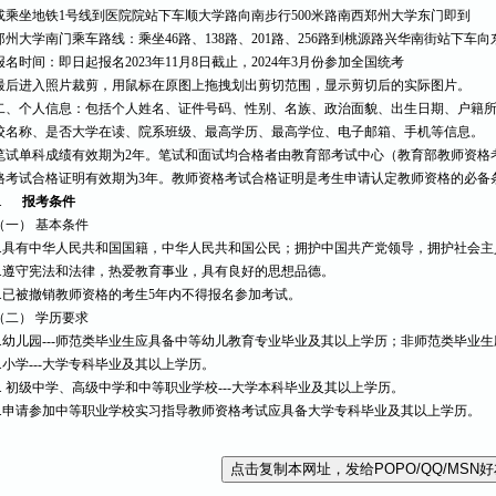
或乘坐地铁1号线到医院院站下车顺大学路向南步行500米路南西郑州大学东门即到
郑州大学南门乘车路线：乘坐46路、138路、201路、256路到桃源路兴华南街站下车向
报名时间：即日起报名2023年11月8日截止，2024年3月份参加全国统考
最后进入照片裁剪，用鼠标在原图上拖拽划出剪切范围，显示剪切后的实际图片。
二、个人信息：包括个人姓名、证件号码、性别、名族、政治面貌、出生日期、户籍
校名称、是否大学在读、院系班级、最高学历、最高学位、电子邮箱、手机等信息。
笔试单科成绩有效期为2年。笔试和面试均合格者由教育部考试中心（教育部教师资格
格考试合格证明有效期为3年。教师资格考试合格证明是考生申请认定教师资格的必备
1.
报考条件
（一） 基本条件
1.具有中华人民共和国国籍，中华人民共和国公民；拥护中国共产党领导，拥护社会
2.遵守宪法和法律，热爱教育事业，具有良好的思想品德。
3.已被撤销教师资格的考生5年内不得报名参加考试。
（二） 学历要求
1.幼儿园---师范类毕业生应具备中等幼儿教育专业毕业及其以上学历；非师范类毕业
2.小学---大学专科毕业及其以上学历。
3. 初级中学、高级中学和中等职业学校---大学本科毕业及其以上学历。
4.申请参加中等职业学校实习指导教师资格考试应具备大学专科毕业及其以上学历。