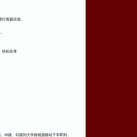
具,将照片进行剪裁压缩。
名。
、轻松应考
63路、66路、82路到大学路桃源路站下车即到．