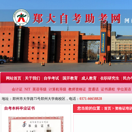
网站首页
关于我们
自学考试
国开教育
成人教育
在职研究生
民办
|
|
|
|
|
|
会计证
NIT
英语等级
计算机等级
教师资格证
普通话
证书课程
学位英语
地址：郑州市大学路75号郑州大学南校区，电话：
0371-66658828
自考本科毕业证书
您当前的位置：
>
首页
资格证培