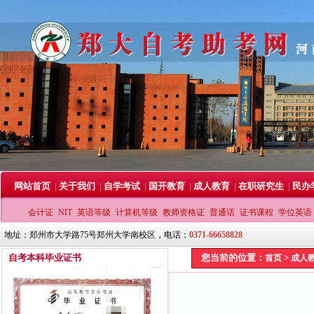
网站首页
关于我们
自学考试
国开教育
成人教育
在职研究生
民办
|
|
|
|
|
|
会计证
NIT
英语等级
计算机等级
教师资格证
普通话
证书课程
学位英语
地址：郑州市大学路75号郑州大学南校区，电话：
0371-66658828
自考本科毕业证书
您当前的位置：
>
首页
成人